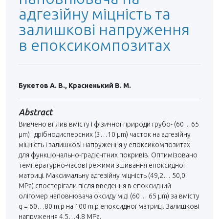
адгезійну міцність та
залишкові напруження
в епоксикомпозитах
Букетов А. В., Красненький В. М.
Abstract
Вивчено вплив вмісту і фізичної природи грубо- (60…65
μm) і дрібнодисперсних (3…10 μm) часток на адгезійну
міцність і залишкові напруження у епоксикомпозитах
для функціонально-градієнтних покривів. Оптимізовано
температурно-часові режими зшивання епоксидної
матриці. Максимальну адгезійну міцність (49,2… 50,0
МРа) спостерігали після введення в епоксидний
олігомер наповнювача оксиду міді (60… 65 μm) за вмісту
q = 60…80 m.p на 100 m.p епоксидної матриці. Залишкові
напруження 4,5…4,8 МРа.