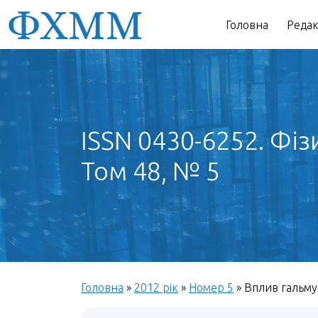
Головна
Редак
ISSN 0430-6252. Фіз
Том 48, № 5
Головна
»
2012 рік
»
Номер 5
»
Вплив гальмув