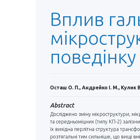
Вплив гал
мікрострук
поведінку
Осташ О. П., Андрейко І. М., Кулик В. 
Abstract
Досліджено зміну мікроструктури, мік
та середньоміцних (типу КП-2) залізн
їх вихідна перлітна структура трансф
розтягальні тим сильніше, що вищі вмі