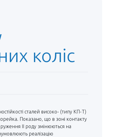
у
них коліс
стійкості сталей високо- (типу КП-Т)
орейка. Показано, що в зоні контакту
пруження ІІ роду змінюються на
и зумовлюють реалізацію