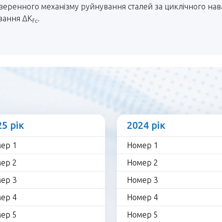
еренного механізму руйнування сталей за циклічного наван
ування ΔK
.
fc
25 рік
2024 рік
ер 1
Номер 1
ер 2
Номер 2
ер 3
Номер 3
ер 4
Номер 4
ер 5
Номер 5