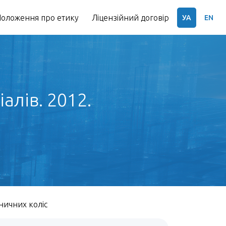
оложення про етику
Ліцензійний договір
УА
EN
алів. 2012.
ничних коліс