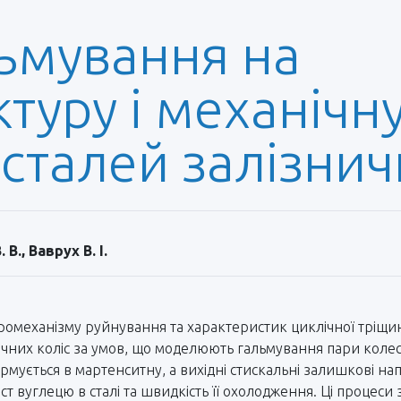
ьмування на
туру і механічн
 сталей залізнич
В., Ваврух В. І.
ромеханізму руйнування та характеристик циклічної тріщино
ичних коліс за умов, що моделюють гальмування пари колес
ормується в мартенситну, а вихідні стискальні залишкові на
ст вуглецю в сталі та швидкість її охолодження. Ці процес